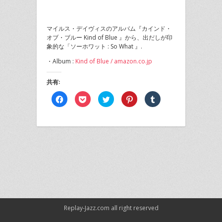
マイルス・デイヴィスのアルバム『カインド・
オブ・ブルー Kind of Blue 』から、出だしが印
象的な「ソーホワット : So What 』.
・Album :
Kind of Blue / amazon.co.jp
共有:
Facebook
ク
ク
ク
ク
で
リ
リ
リ
リ
共
ッ
ッ
ッ
ッ
有
ク
ク
ク
ク
す
し
し
し
し
る
て
て
て
て
に
Pocket
Twitter
Pinterest
Tumblr
は
で
で
で
で
ク
シ
共
共
共
リ
ェ
有
有
有
ッ
ア
(新
(新
(新
ク
(新
し
し
し
し
し
い
い
い
て
い
ウ
ウ
ウ
く
ウ
ィ
ィ
ィ
だ
ィ
ン
ン
ン
さ
ン
ド
ド
ド
い
ド
ウ
ウ
ウ
(新
ウ
で
で
で
Replay-Jazz.com
all right reserved
し
で
開
開
開
い
開
き
き
き