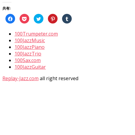
共有:
Facebook
ク
ク
ク
ク
で
リ
リ
リ
リ
共
ッ
ッ
ッ
ッ
有
ク
ク
ク
ク
す
し
し
し
し
100Trumpeter.com
る
て
て
て
て
に
Pocket
Twitter
Pinterest
Tumblr
100JazzMusic
は
で
で
で
で
100JazzPiano
ク
シ
共
共
共
リ
ェ
有
有
有
100JazzTrio
ッ
ア
(新
(新
(新
ク
(新
し
し
し
100Sax.com
し
し
い
い
い
て
い
ウ
ウ
ウ
100JazzGuitar
く
ウ
ィ
ィ
ィ
だ
ィ
ン
ン
ン
さ
ン
ド
ド
ド
Replay-Jazz.com
all right reserved
い
ド
ウ
ウ
ウ
(新
ウ
で
で
で
し
で
開
開
開
い
開
き
き
き
ウ
き
ま
ま
ま
ィ
ま
す)
す)
す)
ン
す)
ド
ウ
で
開
き
ま
す)