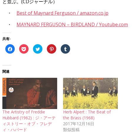
と並ぶ。(CDジャーナル）
・
Best of Maynard Ferguson / amazon.co.jp
・
MAYNARD FERGUSON – BIRDLAND / Youtube.com
共有:
Facebook
ク
ク
ク
ク
で
リ
リ
リ
リ
共
ッ
ッ
ッ
ッ
有
ク
ク
ク
ク
す
し
し
し
し
る
て
て
て
て
に
Pocket
Twitter
Pinterest
Tumblr
関連
は
で
で
で
で
ク
シ
共
共
共
リ
ェ
有
有
有
ッ
ア
(新
(新
(新
ク
(新
し
し
し
し
し
い
い
い
て
い
ウ
ウ
ウ
く
ウ
ィ
ィ
ィ
だ
ィ
ン
ン
ン
さ
ン
ド
ド
ド
い
ド
ウ
ウ
ウ
(新
ウ
で
で
で
The Artistry of Freddie
Herb Alpert : The Beat of
し
で
開
開
開
Hubbard (1962) : ジ・アーテ
the Brass (1968)
い
開
き
き
き
ウ
き
ま
ま
ま
ィストリー・オブ・フレデ
2017年12月16日
ィ
ま
す)
す)
す)
ン
す)
ィ・ハバード
類似投稿