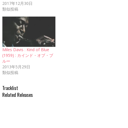
ド
2017年12月30日
ウ
で
類似投稿
開
き
ま
す)
Miles Davis : Kind of Blue
(1959) : カインド・オブ・ブ
ルー
2013年5月29日
類似投稿
Tracklist
Related Releases